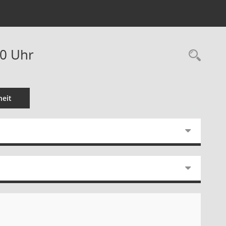
00 Uhr
Rec
eit