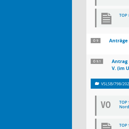
TOP 
Anträge
Ö 9
Antrag 
Ö 9.1
V. (im 
VSLSB/798/20
VO
TOP 
Nord
TOP 