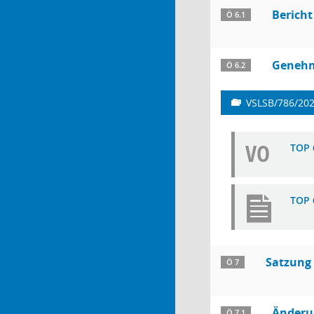
Bericht
Ö 6.1
Genehm
Ö 6.2
VSLSB/786/20
VO
TOP 
TOP 
Satzung
Ö 7
Änderun
Ö 7.1