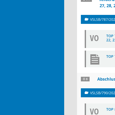
27, 28,
VSLSB/787/20
VO
TOP 7
22, 2
TOP 
Abschlus
Ö 8
VSLSB/790/20
VO
TOP 