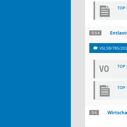
TOP 
Entlast
Ö 5.4
VSLSB/785/20
VO
TOP 
TOP 
Wirtscha
Ö 6