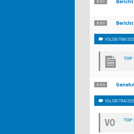
Bericht
Ö 5.1
Bericht
Ö 5.2
VSLSB/788/20
TOP 
Genehm
Ö 5.3
VSLSB/784/20
VO
TOP 