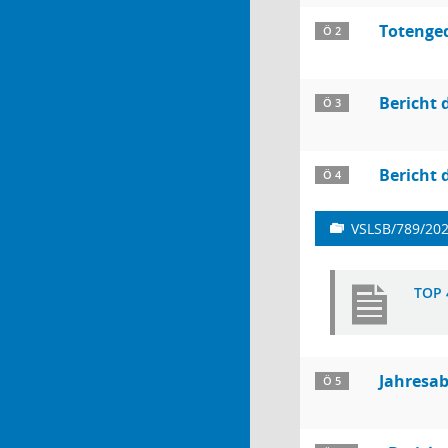
Totenge
Ö 2
Bericht 
Ö 3
Bericht 
Ö 4
VSLSB/789/20
TOP 
Jahresab
Ö 5