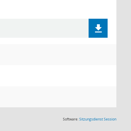
(Wird in
Software:
Sitzungsdienst
Session