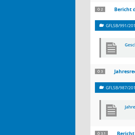
Bericht 
Ö 2
GFLSB/991/20
Gesc
Jahresr
Ö 3
GFLSB/987/20
Jahr
Bericht
Ö 3.1