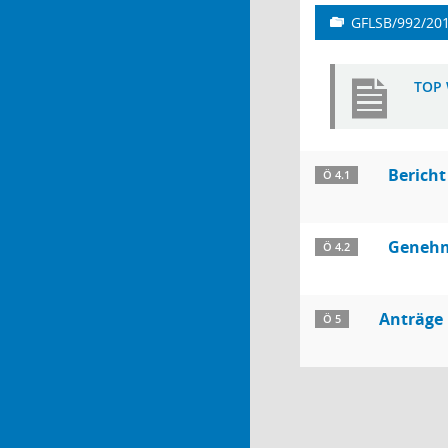
GFLSB/992/20
TOP 
Bericht
Ö 4.1
Genehm
Ö 4.2
Anträge
Ö 5