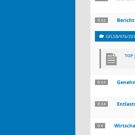
Bericht
Ö 3.2
GFLSB/976/20
TOP 
Genehm
Ö 3.3
Entlast
Ö 3.4
Wirtscha
Ö 4