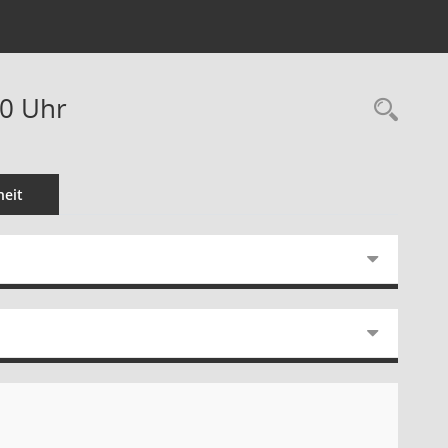
00 Uhr
Rec
eit