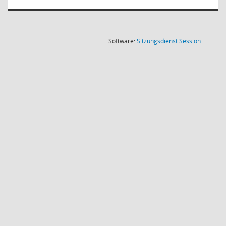
(Wird in
Software:
Sitzungsdienst
Session